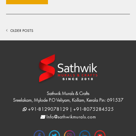
Posts navigation
OLDER POSTS
Sathwik Murals & Crafts
Sreelakam, Mylode P.O Veliyam, Kollam, Kerala Pin: 691537
+91-8129078129 | +91-8075284525
Info@sathwikmurals.com