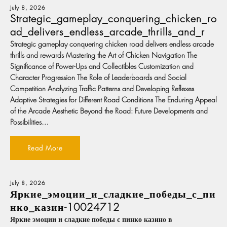
July 8, 2026
Strategic_gameplay_conquering_chicken_ro
ad_delivers_endless_arcade_thrills_and_r
Strategic gameplay conquering chicken road delivers endless arcade
thrills and rewards Mastering the Art of Chicken Navigation The
Significance of Power-Ups and Collectibles Customization and
Character Progression The Role of Leaderboards and Social
Competition Analyzing Traffic Patterns and Developing Reflexes
Adaptive Strategies for Different Road Conditions The Enduring Appeal
of the Arcade Aesthetic Beyond the Road: Future Developments and
Possibilities…
Read More
July 8, 2026
Яркие_эмоции_и_сладкие_победы_с_пи
нко_казин-10024712
Яркие эмоции и сладкие победы с пинко казино в