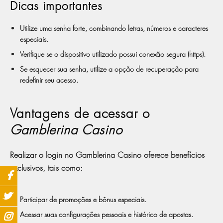
Dicas importantes
Utilize uma senha forte, combinando letras, números e caracteres
especiais.
Verifique se o dispositivo utilizado possui conexão segura (https).
Se esquecer sua senha, utilize a opção de recuperação para
redefinir seu acesso.
Vantagens de acessar o
Gamblerina Casino
Realizar o
login no Gamblerina Casino
oferece benefícios
exclusivos, tais como:
Participar de promoções e bônus especiais.
Acessar suas configurações pessoais e histórico de apostas.