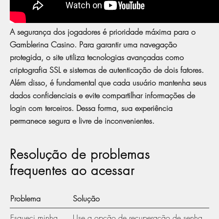
A segurança dos jogadores é prioridade máxima para o
Gamblerina Casino. Para garantir uma navegação
protegida, o site utiliza tecnologias avançadas como
criptografia SSL e sistemas de autenticação de dois fatores.
Além disso, é fundamental que cada usuário mantenha seus
dados confidenciais e evite compartilhar informações de
login com terceiros. Dessa forma, sua experiência
permanece segura e livre de inconvenientes.
Resolução de problemas
frequentes ao acessar
Problema
Solução
Esqueci minha
Use a opção de recuperação de senha