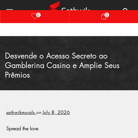
0
0
Desvende o Acesso Secreto ao
Gamblerina Casino e Amplie Seus
Prêmios
sathwikmurals
on
July 8, 2026
Spread the love