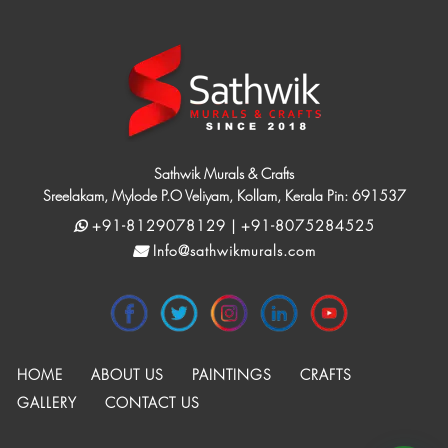
Sathwik Murals & Crafts
Sreelakam, Mylode P.O Veliyam, Kollam, Kerala Pin: 691537
+91-8129078129 | +91-8075284525
Info@sathwikmurals.com
HOME
ABOUT US
PAINTINGS
CRAFTS
GALLERY
CONTACT US