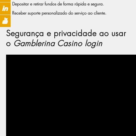
Depositar e retirar fundos de forma rápida e segura.
Receber suporte personalizado do serviço ao cliente.
Segurança e privacidade ao usar
o
Gamblerina Casino login