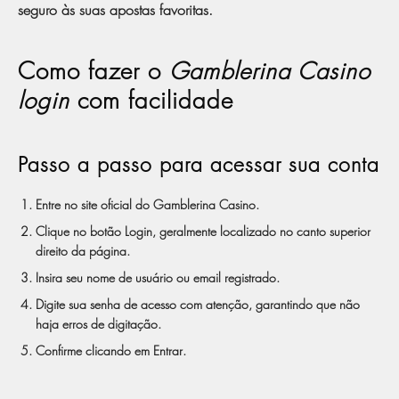
seguro às suas apostas favoritas.
Como fazer o
Gamblerina Casino
login
com facilidade
Passo a passo para acessar sua conta
Entre no site oficial do Gamblerina Casino.
Clique no botão
Login
, geralmente localizado no canto superior
direito da página.
Insira seu nome de usuário ou email registrado.
Digite sua senha de acesso com atenção, garantindo que não
haja erros de digitação.
Confirme clicando em
Entrar
.